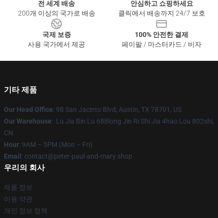
전 세계 배송
안심하고 쇼핑하세요
200개 이상의 국가로 배송
클릭에서 배송까지 24/7 보호
국제 보증
100% 안전한 결제
사용 국가에서 제공
페이팔 / 마스터카드 / 비자
기타 제품
Our Head Office
: 98 San Jacinto Blvd, Austin, TX 78701, US
Our Warehouse
: Lu Jia Bin Lu 688long Jin Ri Shi Jia 4hao Lou 802shi,
CN
Hour
: 9AM – 5PM (Mon – Fri)
Email
: contact@peter-paul-and-mary.shop
우리의 회사
제품 정보
이용 약관
개인 정보 정책