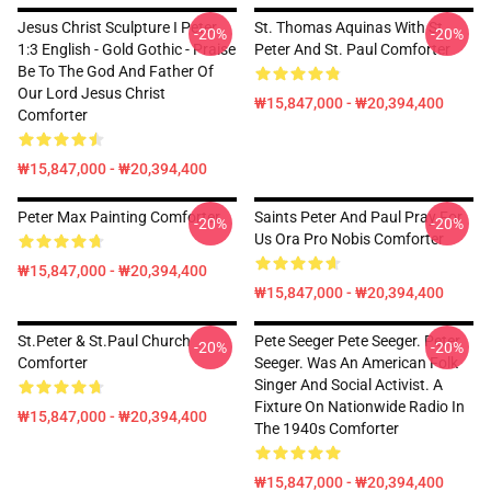
Jesus Christ Sculpture I Peter
St. Thomas Aquinas With St.
-20%
-20%
1:3 English - Gold Gothic - Praise
Peter And St. Paul Comforter
Be To The God And Father Of
Our Lord Jesus Christ
₩15,847,000 - ₩20,394,400
Comforter
₩15,847,000 - ₩20,394,400
Peter Max Painting Comforter
Saints Peter And Paul Pray For
-20%
-20%
Us Ora Pro Nobis Comforter
₩15,847,000 - ₩20,394,400
₩15,847,000 - ₩20,394,400
St.peter & St.Paul Church
Pete Seeger Pete Seeger. Peter
-20%
-20%
Comforter
Seeger. Was An American Folk
Singer And Social Activist. A
Fixture On Nationwide Radio In
₩15,847,000 - ₩20,394,400
The 1940s Comforter
₩15,847,000 - ₩20,394,400