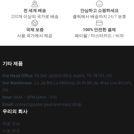
전 세계 배송
안심하고 쇼핑하세요
200개 이상의 국가로 배송
클릭에서 배송까지 24/7 보호
국제 보증
100% 안전한 결제
사용 국가에서 제공
페이팔 / 마스터카드 / 비자
기타 제품
Our Head Office
: 98 San Jacinto Blvd, Austin, TX 78701, US
Our Warehouse
: Lu Jia Bin Lu 688long Jin Ri Shi Jia 4hao Lou 802shi,
CN
Hour
: 9AM – 5PM (Mon – Fri)
Email
: contact@peter-paul-and-mary.shop
우리의 회사
제품 정보
이용 약관