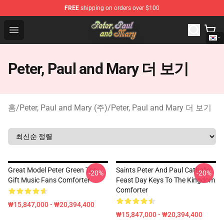
FREE
shipping on orders over $100
Peter, Paul and Mary Store - Official Peter, Paul and Ma
Open menu
Peter, Paul and Mary 더 보기
홈
/
Peter, Paul and Mary (주)
/
Peter, Paul and Mary 더 보기
Great Model Peter Green Too
Saints Peter And Paul Catholic
-20%
-20%
Gift Music Fans Comforter
Feast Day Keys To The Kingdom
Comforter
₩15,847,000 - ₩20,394,400
₩15,847,000 - ₩20,394,400