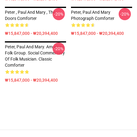
Peter , Paul And Mary , The
Peter, Paul And Mary
-20%
-20%
Doors Comforter
Photograph Comforter
₩15,847,000 - ₩20,394,400
₩15,847,000 - ₩20,394,400
Peter, Paul And Mary. American
-20%
Folk Group. Social Commentary
Of Folk Musician. Classic
Comforter
₩15,847,000 - ₩20,394,400
Footer