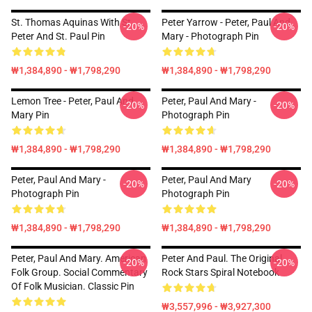
St. Thomas Aquinas With St.
Peter Yarrow - Peter, Paul And
-20%
-20%
Peter And St. Paul Pin
Mary - Photograph Pin
₩1,384,890 - ₩1,798,290
₩1,384,890 - ₩1,798,290
Lemon Tree - Peter, Paul And
Peter, Paul And Mary -
-20%
-20%
Mary Pin
Photograph Pin
₩1,384,890 - ₩1,798,290
₩1,384,890 - ₩1,798,290
Peter, Paul And Mary -
Peter, Paul And Mary
-20%
-20%
Photograph Pin
Photograph Pin
₩1,384,890 - ₩1,798,290
₩1,384,890 - ₩1,798,290
Peter, Paul And Mary. American
Peter And Paul. The Original
-20%
-20%
Folk Group. Social Commentary
Rock Stars Spiral Notebook
Of Folk Musician. Classic Pin
₩3,557,996 - ₩3,927,300