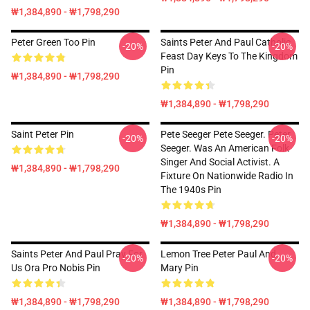
₩1,384,890 - ₩1,798,290
Peter Green Too Pin
Saints Peter And Paul Catholic
-20%
-20%
Feast Day Keys To The Kingdom
Pin
₩1,384,890 - ₩1,798,290
₩1,384,890 - ₩1,798,290
Saint Peter Pin
Pete Seeger Pete Seeger. Peter
-20%
-20%
Seeger. Was An American Folk
Singer And Social Activist. A
₩1,384,890 - ₩1,798,290
Fixture On Nationwide Radio In
The 1940s Pin
₩1,384,890 - ₩1,798,290
Saints Peter And Paul Pray For
Lemon Tree Peter Paul And
-20%
-20%
Us Ora Pro Nobis Pin
Mary Pin
₩1,384,890 - ₩1,798,290
₩1,384,890 - ₩1,798,290