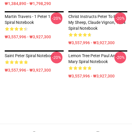
₩1,384,890 - ₩1,798,290
Martin Travers - 1 Peter 1:18-20
Christ Instructs Peter To Feed
-20%
-20%
Spiral Notebook
My Sheep, Claude Vignon, 1624
Spiral Notebook
₩3,557,996 - ₩3,927,300
₩3,557,996 - ₩3,927,300
Saint Peter Spiral Notebook
Lemon Tree Peter Paul And
-20%
-20%
Mary Spiral Notebook
₩3,557,996 - ₩3,927,300
₩3,557,996 - ₩3,927,300
Footer