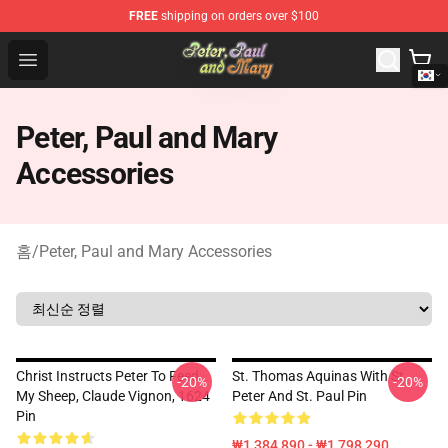
FREE
shipping on orders over $100
Peter, Paul and Mary Store - Official Peter, Paul and Ma
Open menu
Peter, Paul and Mary
Accessories
홈
/
Peter, Paul and Mary Accessories
Christ Instructs Peter To Feed
St. Thomas Aquinas With St.
-20%
-20%
My Sheep, Claude Vignon, 1624
Peter And St. Paul Pin
Pin
₩1,384,890 - ₩1,798,290