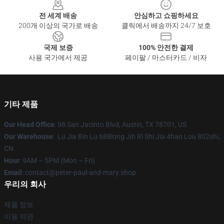
전 세계 배송
안심하고 쇼핑하세요
200개 이상의 국가로 배송
클릭에서 배송까지 24/7 보호
국제 보증
100% 안전한 결제
사용 국가에서 제공
페이팔 / 마스터카드 / 비자
기타 제품
Our Head Office
: 98 San Jacinto Blvd, Austin, TX 78701, US
Our Warehouse
: Lu Jia Bin Lu 688long Jin Ri Shi Jia 4hao Lou 802shi,
CN
Hour
: 9AM – 5PM (Mon – Fri)
Email
: contact@peter-paul-and-mary.shop
우리의 회사
제품 정보
이용 약관