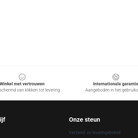
Winkel met vertrouwen
Internationale garanti
chermd van klikken tot levering
Aangeboden in het gebruik
jf
Onze steun
Verzend- en leveringsbeleid