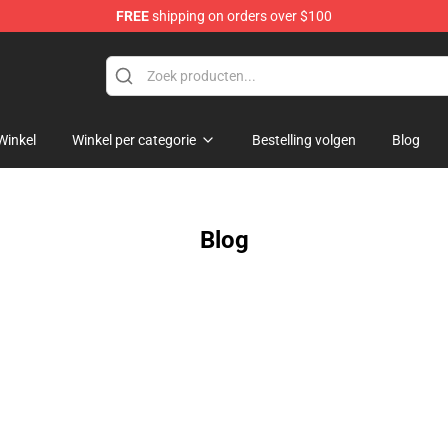
FREE
shipping on orders over $100
Mary Merchandise Shop
Winkel
Winkel per categorie
Bestelling volgen
Blog
Blog