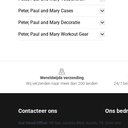
Peter, Paul and Mary Cases
Peter, Paul and Mary Decoratie
Peter, Paul and Mary Workout Gear
Footer
Wereldwijde verzending
Wij verzenden naar meer dan 200 landen
24/7 bes
Contacteer ons
Ons bedri
Our Head Office
: 98 San Jacinto Blvd, Austin, TX
Over ons