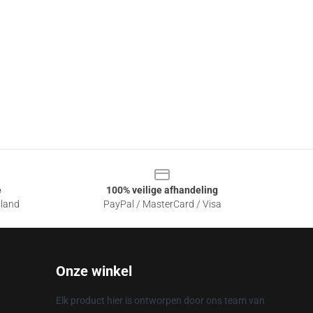
e
100% veilige afhandeling
sland
PayPal / MasterCard / Visa
Onze winkel
Elk product hier is ontworpen door ons team van