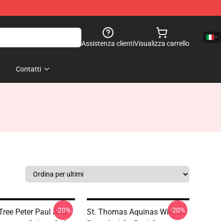
Assistenza clienti
Visualizza carrello
Contatti
-20%
-20%
ree Peter Paul And
St. Thomas Aquinas With St.