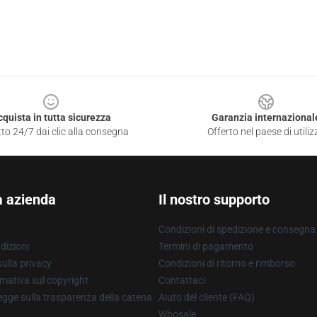
cquista in tutta sicurezza
Garanzia internazional
to 24/7 dai clic alla consegna
Offerto nel paese di utiliz
a azienda
Il nostro supporto
Condizioni di spedizione e consegna
dizioni
Termini di pagamento
ulla privacy
Condizioni di ritorno e rimborso
mativa sul copyright
Contattaci
gge sulla trasparenza della catena
Aiuto del cliente (FAQ)
Whosale