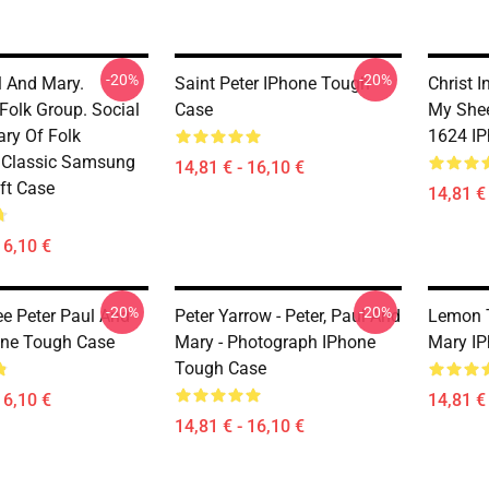
-20%
-20%
l And Mary.
Saint Peter IPhone Tough
Christ I
Folk Group. Social
Case
My Shee
ry Of Folk
1624 I
 Classic Samsung
14,81 € - 16,10 €
ft Case
14,81 € 
16,10 €
-20%
-20%
e Peter Paul And
Peter Yarrow - Peter, Paul And
Lemon T
one Tough Case
Mary - Photograph IPhone
Mary I
Tough Case
16,10 €
14,81 € 
14,81 € - 16,10 €