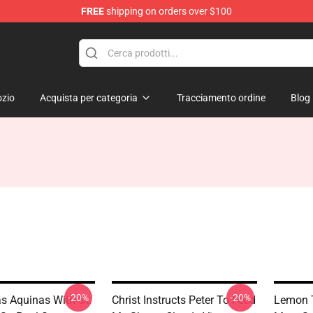
FREE
shipping on orders over $100
Mary Merchandise Shop
zio
Acquista per categoria
Tracciamento ordine
Blog
-20%
-20%
s Aquinas With St.
Christ Instructs Peter To Feed
Lemon T