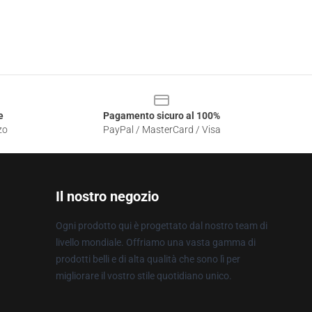
e
Pagamento sicuro al 100%
zo
PayPal / MasterCard / Visa
Il nostro negozio
Ogni prodotto qui è progettato dal nostro team di
livello mondiale. Offriamo una vasta gamma di
prodotti belli e di alta qualità che sono lì per
migliorare il vostro stile quotidiano unico.