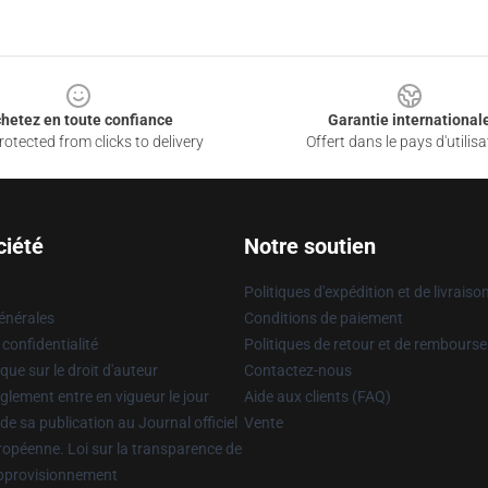
hetez en toute confiance
Garantie international
otected from clicks to delivery
Offert dans le pays d'utilisa
ciété
Notre soutien
Politiques d'expédition et de livraiso
énérales
Conditions de paiement
 confidentialité
Politiques de retour et de rembours
que sur le droit d'auteur
Contactez-nous
glement entre en vigueur le jour
Aide aux clients (FAQ)
 de sa publication au Journal officiel
Vente
uropéenne. Loi sur la transparence de
approvisionnement