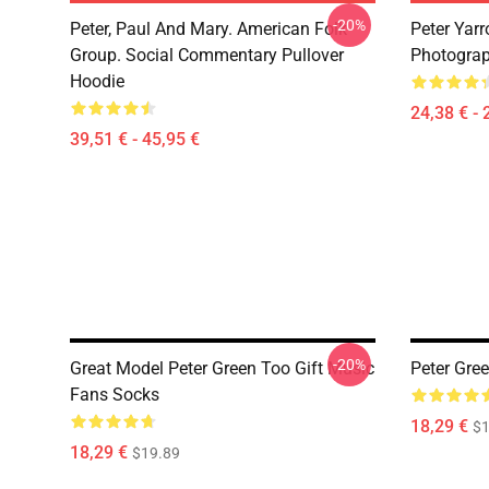
-20%
Peter, Paul And Mary. American Folk
Peter Yarr
Group. Social Commentary Pullover
Photograph
Hoodie
24,38 € - 
39,51 € - 45,95 €
-20%
Great Model Peter Green Too Gift Music
Peter Gre
Fans Socks
18,29 €
$1
18,29 €
$19.89