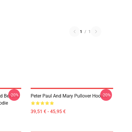
1
/
1
-20%
-20%
nd Beyond
Peter Paul And Mary Pullover Hoodie
oodie
39,51 € - 45,95 €