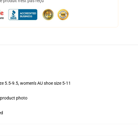
 produit n'est pas reçu
ize 5.5-9.5, women's AU shoe size 5-11
e product photo
ed