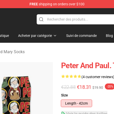
FREE
shipping on orders over $100
Mary Merchandise Shop
tique
Acheter par catégorie
Suivi de commande
Blog
and Mary Socks
Peter And Paul.
(4 customer reviews
€22.88
€18.31
-20%
$19.90
Size
Length - 42cm
Voir le guide des tailles