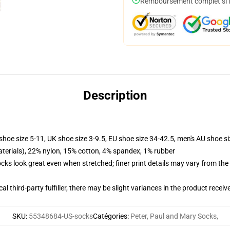
Remboursement complet si le
Description
shoe size 5-11, UK shoe size 3-9.5, EU shoe size 34-42.5, men's AU shoe s
terials), 22% nylon, 15% cotton, 4% spandex, 1% rubber
socks look great even when stretched; finer print details may vary from th
al third-party fulfiller, there may be slight variances in the product receiv
SKU
:
55348684-US-socks
Catégories
:
Peter, Paul and Mary Socks
,