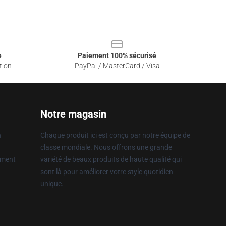
e
Paiement 100% sécurisé
tion
PayPal / MasterCard / Visa
Notre magasin
n
Chaque produit ici est conçu par notre équipe de
classe mondiale. Nous offrons une grande
ement
variété de beaux produits de haute qualité qui
sont là pour améliorer votre style quotidien
unique.