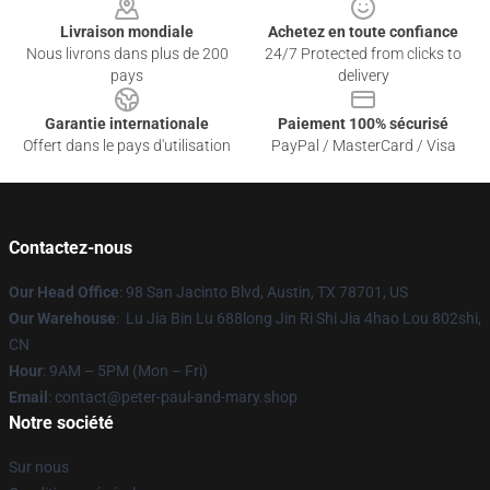
Livraison mondiale
Achetez en toute confiance
Nous livrons dans plus de 200
24/7 Protected from clicks to
pays
delivery
Garantie internationale
Paiement 100% sécurisé
Offert dans le pays d'utilisation
PayPal / MasterCard / Visa
Contactez-nous
Our Head Office
: 98 San Jacinto Blvd, Austin, TX 78701, US
Our Warehouse
: Lu Jia Bin Lu 688long Jin Ri Shi Jia 4hao Lou 802shi,
CN
Hour
: 9AM – 5PM (Mon – Fri)
Email
: contact@peter-paul-and-mary.shop
Notre société
Sur nous