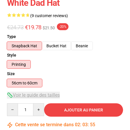
White Dad Hat
(9 customer reviews)
€24.73
€19.78
-20%
$21.50
Type
Snapback Hat
Bucket Hat
Beanie
Style
Printing
Size
56cm to 60cm
Voir le guide des tailles
Quantity
AJOUTER AU PANIER
Cette vente se termine dans
02
:
03
:
54