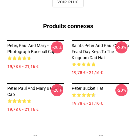
VOIR PLUS
Produits connexes
Peter, Paul And Mary -
Saints Peter And Paul Catholic
-20%
-20%
Photograph Baseball Cap
Feast Day Keys To The
Kingdom Dad Hat
19,78 € - 21,16 €
19,78 € - 21,16 €
Peter Paul And Mary Baseball
Peter Bucket Hat
-20%
-20%
Cap
19,78 € - 21,16 €
19,78 € - 21,16 €
Footer