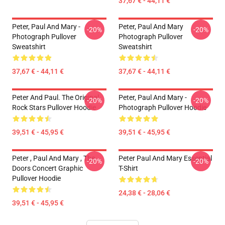
37,67 € - 44,11 €
Peter, Paul And Mary -
Peter, Paul And Mary
-20%
-20%
Photograph Pullover
Photograph Pullover
Sweatshirt
Sweatshirt
37,67 € - 44,11 €
37,67 € - 44,11 €
Peter And Paul. The Original
Peter, Paul And Mary -
-20%
-20%
Rock Stars Pullover Hoodie
Photograph Pullover Hoodie
39,51 € - 45,95 €
39,51 € - 45,95 €
Peter , Paul And Mary , The
Peter Paul And Mary Essential
-20%
-20%
Doors Concert Graphic
T-Shirt
Pullover Hoodie
24,38 € - 28,06 €
39,51 € - 45,95 €